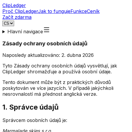
ClipLedger
Proč ClipLedger
Jak to funguje
Funkce
Ceník
Začít zdarma
Hlavní navigace
Zásady ochrany osobních údajů
Naposledy aktualizováno:
2. dubna 2026
Tyto Zásady ochrany osobních údajů vysvětlují, jak
ClipLedger shromažďuje a používá osobní údaje.
Tento dokument může být z praktických důvodů
poskytován ve více jazycích. V případě jakýchkoli
nesrovnalostí má přednost anglická verze.
1. Správce údajů
Správcem osobních údajů je:
Marmalade skies s.r.o.